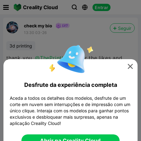

Creality Cloud
Entrar



check my bio
Seguir
13:30 03-26
3d printing
thank you
@ThePrintLover
for the likes and
helping i really appreciate it :)

Desfrute da experiência completa
Aceda a todos os detalhes dos modelos, desfrute de um
corte em nuvem sem interrupções e de impressão com um
único clique. Interaja com os modelos para ganhar pontos
exclusivos e desbloquear mais surpresas, apenas na
aplicação Creality Cloud!
Abrir na Creality Cloud