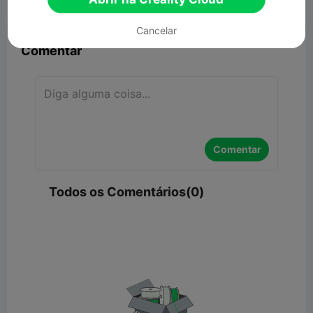


Denunciar
6

Cancelar
Comentar
Comentar
Todos os Comentários(0)