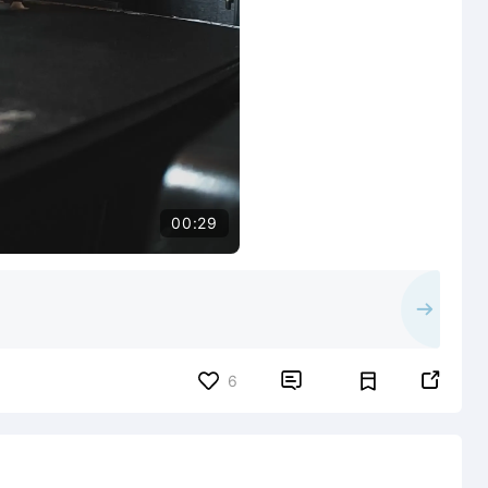
00:29


6