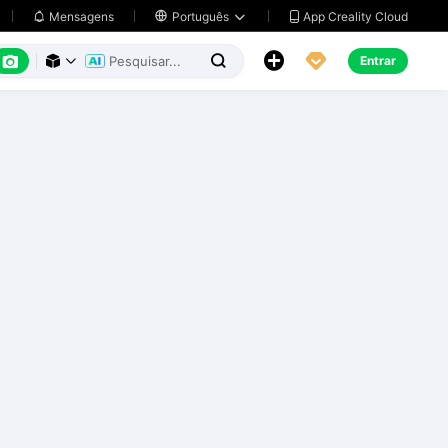
App Creality Cloud
Mensagens

Português






Entrar


