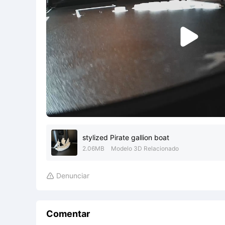

stylized Pirate gallion boat
2.06MB
Modelo 3D Relacionado
Denunciar

Comentar