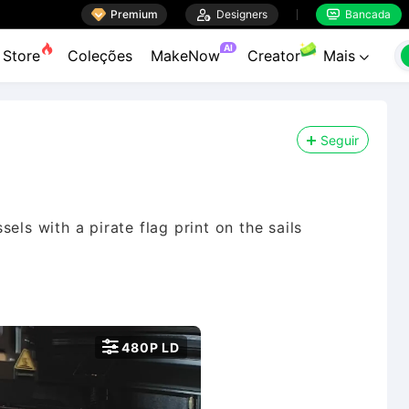

Premium

Designers
Bancada


AI
Store
Coleções
MakeNow
Creator
Mais

Seguir
els with a pirate flag print on the sails

480P LD