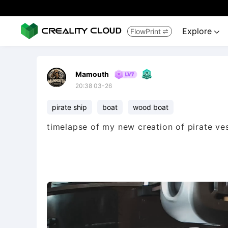
Explore
FlowPrint


Mamouth
20:38 03-26
pirate ship
boat
wood boat
timelapse of my new creation of pirate vess