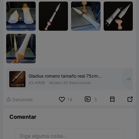
Gladius romano tamaño real 75cm
modular 3Mf
43.49MB
Modelo 3D Relacionado


Denunciar
14
5

Comentar