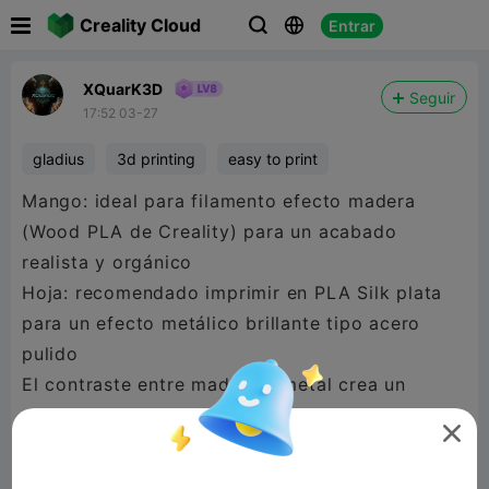

Creality Cloud
Entrar



XQuarK3D
Seguir
17:52 03-27
gladius
3d printing
easy to print
Mango: ideal para filamento efecto madera
(Wood PLA de Creality) para un acabado
realista y orgánico
Hoja: recomendado imprimir en PLA Silk plata
para un efecto metálico brillante tipo acero
pulido
El contraste entre madera y metal crea un
resultado visual muy realista y atractivo.

📏 Dimensiones
Longitud total montada: 75 cm