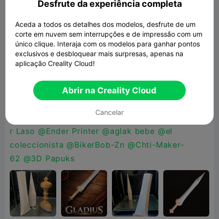
Desfrute da experiência completa
Escala: 1:1 (tamaño real) 🛠️ Impresión y montaje
El sistema está diseñado con tolerancias
Aceda a todos os detalhes dos modelos, desfrute de um
corte em nuvem sem interrupções e de impressão com um
ajustadas para un encaje firme y seguro. Las
único clique. Interaja com os modelos para ganhar pontos
piezas pueden requerir un pequeño ajuste
exclusivos e desbloquear mais surpresas, apenas na
dependiendo de la calibración de la impresora,
aplicação Creality Cloud!
asegurando siempre un montaje sólido y
estable.
@Creality
@mural
@LinkLayerLabsOG
@
Abrir na Creality Cloud
XChessArt 3D
@jaybayuz
@Константин
Cancelar
761
@TAMUARA
@OPCIONAL
@OPCIONAL
@Pila
r Laso
@Ender Printer
@aglak bebe
@el
coleccionista
@BikerBob-Zn
@Chti-Maker-
62
@3D Papuks