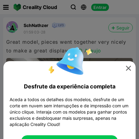

Creality Cloud
Entrar



SchNathzer
Seguir
01:59 03-28
Great model, pieces went together very nicely
to make a great display
@3D Araujo

Desfrute da experiência completa
Aceda a todos os detalhes dos modelos, desfrute de um
corte em nuvem sem interrupções e de impressão com um
único clique. Interaja com os modelos para ganhar pontos
exclusivos e desbloquear mais surpresas, apenas na
aplicação Creality Cloud!