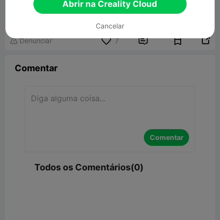
KC-46
Abrir na Creality Cloud
36.15MB
Modelo 3D Relacionado
Cancelar


Denunciar
7

Comentar
Comentar
Todos os Comentários(0)