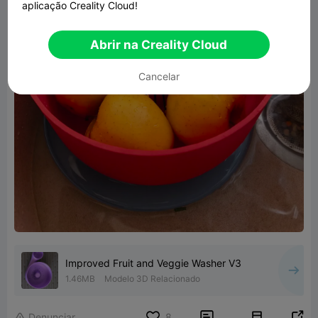
aplicação Creality Cloud!
Abrir na Creality Cloud
Cancelar
Improved Fruit and Veggie Washer V3
1.46MB
Modelo 3D Relacionado


Denunciar
8
