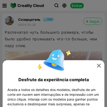

Creality Cloud
Entrar



Созерцатель
Seguir
06:04 03-28
Распечатал чуть большего размера, чтобы
было удобно промывать что-то больше, чем
пару слив.

Desfrute da experiência completa
Aceda a todos os detalhes dos modelos, desfrute de um
corte em nuvem sem interrupções e de impressão com um
único clique. Interaja com os modelos para ganhar pontos
exclusivos e desbloquear mais surpresas, apenas na