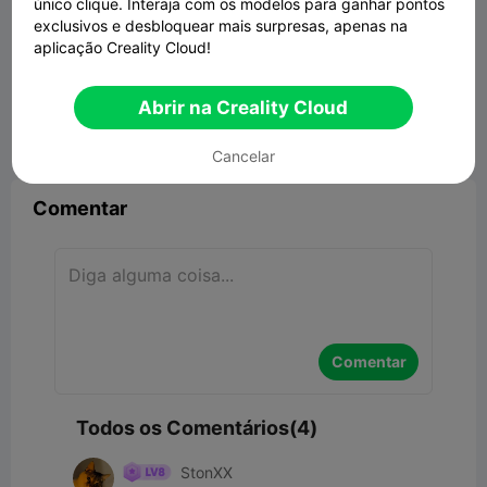
único clique. Interaja com os modelos para ganhar pontos
exclusivos e desbloquear mais surpresas, apenas na
aplicação Creality Cloud!
Abrir na Creality Cloud


Denunciar
7
4

Cancelar
Comentar
Comentar
Todos os Comentários(4)
StonXX