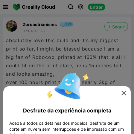

Creality Cloud
Entrar



Zoroastrianisms
Seguir
07:04 03-28
absolutely love this build and it's my biggest
print so far, I might be biased because I am a
big fan of Robocop, printed at 160% that is all I
could fit on the print plate, he is 15 inches tall
and looks amazing,
over 100 hours print time and nearly 3kg of
grey.

Cup for scale.
Desfrute da experiência completa
Aceda a todos os detalhes dos modelos, desfrute de um
corte em nuvem sem interrupções e de impressão com um