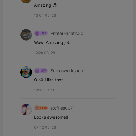
Amazing 😍
13:04 03-28
PrinterFanatic3d
Wow! Amazing job!
12:29 03-28
Smoosworkshop
O.o0 I like that
12:08 03-28
stoffies00711
Looks awesome!!
07:42 03-28