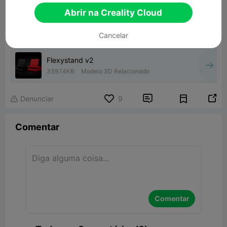
Abrir na Creality Cloud
Cancelar
Flexystand v2
339.14KB
Modelo 3D Relacionado


Denunciar
9

Comentar
Comentar