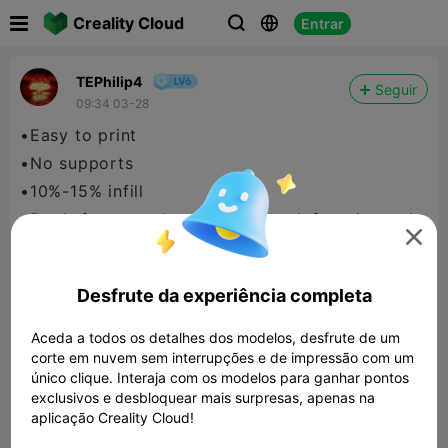

Creality Cloud
Entrar



TEPhilip4
Seguir
09:34 03-28
•Easy to print
•No supports
•10%-15% infill
•Don't forget to boost, download, favorite and

like.
Thank you for your support
Desfrute da experiência completa
Aceda a todos os detalhes dos modelos, desfrute de um
corte em nuvem sem interrupções e de impressão com um
único clique. Interaja com os modelos para ganhar pontos
exclusivos e desbloquear mais surpresas, apenas na
aplicação Creality Cloud!