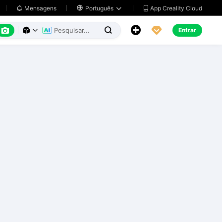
App Creality Cloud
Mensagens

Português






Entrar


