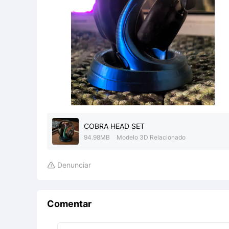
COBRA HEAD SET
94.98MB
Modelo 3D Relacionado
Denunciar

Comentar