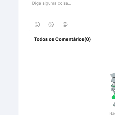



Todos os Comentários(0)
Nã