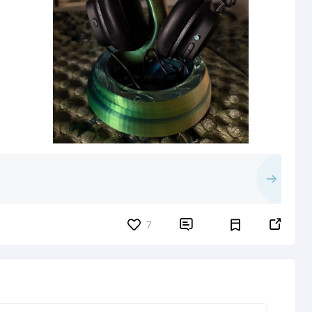


7