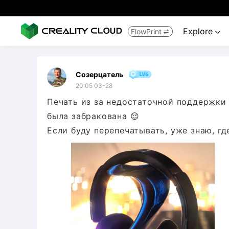
Explore
FlowPrint


Созерцатель
20:05 03-28
Печать из за недостаточной поддержки 
была забракована 😌
Если буду перепечатывать, уже знаю, гд