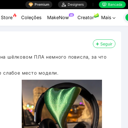

Premium

Designers
Bancada


AI
Store
Coleções
MakeNow
Creator
Mais

Seguir
на шёлковом ПЛА немного повисла, за что
е слабое место модели.