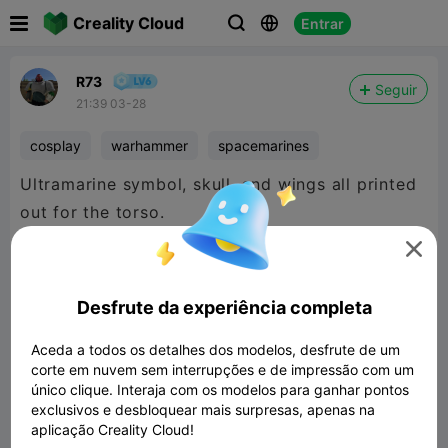

Creality Cloud
Entrar



R73
Seguir
21:39 03-28
cosplay
warhammer
spacemarines
Ultramarine symbol, skull, and wings all printed
out for the torso.

Desfrute da experiência completa
Aceda a todos os detalhes dos modelos, desfrute de um
corte em nuvem sem interrupções e de impressão com um
único clique. Interaja com os modelos para ganhar pontos
exclusivos e desbloquear mais surpresas, apenas na
aplicação Creality Cloud!