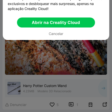
exclusivos e desbloquear mais surpresas, apenas na
aplicação Creality Cloud!
Abrir na Creality Cloud
Cancelar
Harry Potter Custom Wand
4.23MB
Modelo 3D Relacionado


Denunciar
5
1
