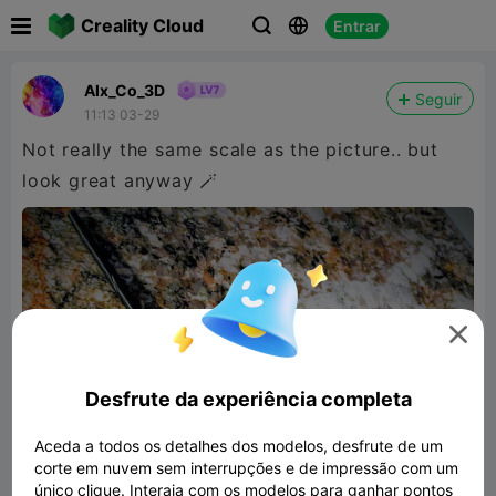

Creality Cloud
Entrar



Alx_Co_3D
Seguir
11:13 03-29
Not really the same scale as the picture.. but
look great anyway 🪄

Desfrute da experiência completa
Aceda a todos os detalhes dos modelos, desfrute de um
corte em nuvem sem interrupções e de impressão com um
único clique. Interaja com os modelos para ganhar pontos