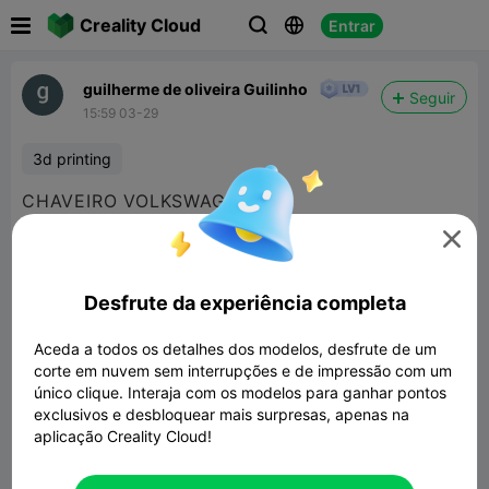

Creality Cloud
Entrar



guilherme de oliveira Guilinho
Seguir
15:59 03-29
3d printing
CHAVEIRO VOLKSWAGEN

Desfrute da experiência completa
Aceda a todos os detalhes dos modelos, desfrute de um
corte em nuvem sem interrupções e de impressão com um
único clique. Interaja com os modelos para ganhar pontos
exclusivos e desbloquear mais surpresas, apenas na
aplicação Creality Cloud!
Peugeot honyecomb logo keychain