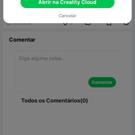
Abrir na Creality Cloud
Modelo 3D Relacionado
Cancelar


Denunciar
2

Comentar
Comentar
Todos os Comentários(0)