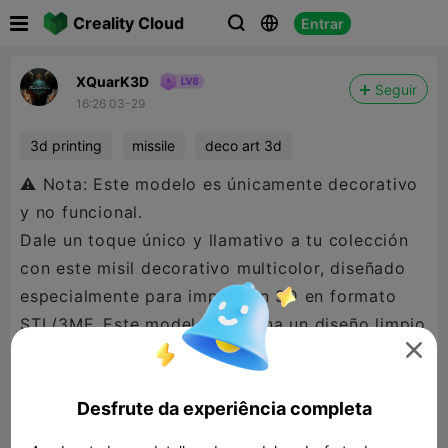

Creality Cloud
Entrar



XQuarK3D
Seguir
16:26 03-29
3d printing
missile
deco art 3d
⚠️ Nota: Este modelo es únicamente decorativo
y no funcional.
Dale un toque único y llamativo a tu colección
con este misil decorativo multicolor, diseñado
especialmente para impresión 3D en formato
STL/3MF. Este modelo combina un diseño limpio
y moderno con una estética impactante, ideal

como pieza de exposición, decoración o
proyecto creativo.
Desfrute da experiência completa
El archivo está optimizado para impresión