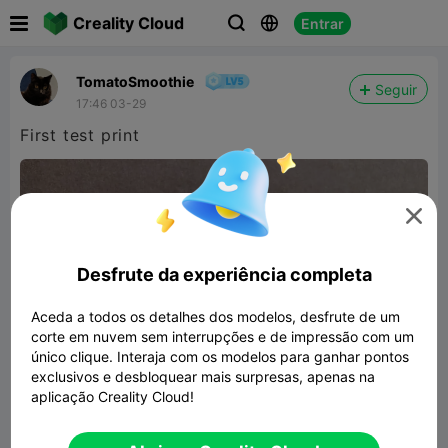

Creality Cloud
Entrar



TomatoSmoothie
Seguir
17:46 03-29
First test print

Desfrute da experiência completa
Aceda a todos os detalhes dos modelos, desfrute de um
corte em nuvem sem interrupções e de impressão com um
único clique. Interaja com os modelos para ganhar pontos
exclusivos e desbloquear mais surpresas, apenas na
aplicação Creality Cloud!
Scale 1/87 Musclecar Charger gen 3d
print model STL File toy