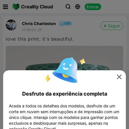

Creality Cloud
Entrar



Chris Charleston
Seguir
17:59 03-29
love this print. it's beautiful.

Desfrute da experiência completa
Aceda a todos os detalhes dos modelos, desfrute de um
corte em nuvem sem interrupções e de impressão com um
único clique. Interaja com os modelos para ganhar pontos
exclusivos e desbloquear mais surpresas, apenas na
aplicação Creality Cloud!