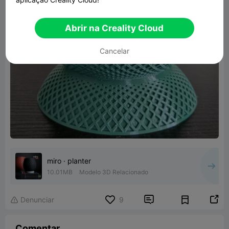
Abrir na Creality Cloud
Cancelar
miro · planter
10.01MB
Modelo 3D Relacionado


Denunciar
9

Comentar