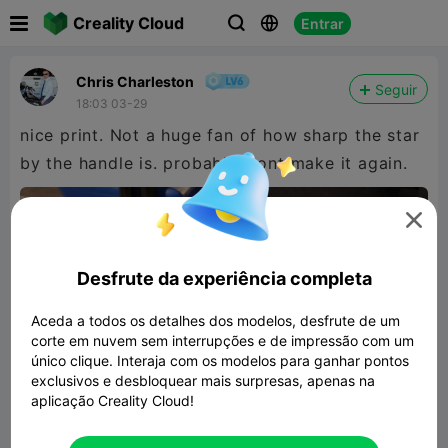

Creality Cloud
Entrar



Chris Charleston
Seguir
18:03 03-29
nice print. Not a huge fan of how sharp the star
by the handle is. probably wont make it again.

Desfrute da experiência completa
Aceda a todos os detalhes dos modelos, desfrute de um
corte em nuvem sem interrupções e de impressão com um
único clique. Interaja com os modelos para ganhar pontos
exclusivos e desbloquear mais surpresas, apenas na
aplicação Creality Cloud!