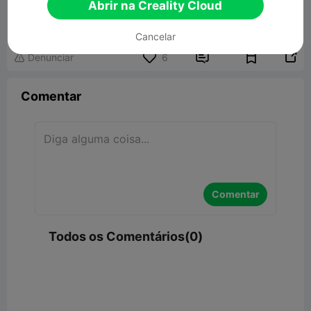
Extendable Shuriken Katana
Abrir na Creality Cloud
421.92KB
Modelo 3D Relacionado
Cancelar


Denunciar
6

Comentar
Comentar
Todos os Comentários(0)