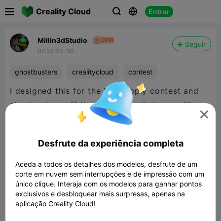

Creality Cloud
Entrar



Millin3dStudio
Seguir
02:32 03-30
ghostbusters
crealitycloud
contest
I designed this for the Pet supply contest and
also to show off the Luminous pla by creality.

Boy does this glow!!!
@Creality Cloud
@Creality
Desfrute da experiência completa
Aceda a todos os detalhes dos modelos, desfrute de um
corte em nuvem sem interrupções e de impressão com um
único clique. Interaja com os modelos para ganhar pontos
exclusivos e desbloquear mais surpresas, apenas na
aplicação Creality Cloud!