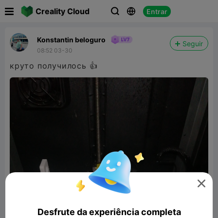

Creality Cloud
Entrar



Konstantin beloguro
Seguir
08:52 03-30
круто получилось 👍

Desfrute da experiência completa