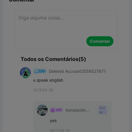
Comentar
Todos os Comentários(5)
Deleted Account2558527871
u speak english
12:15 03-30
Aut
Konstantin
or
beloguro
yes
02:11 03-31