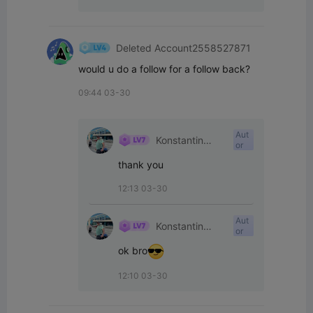
Deleted Account2558527871
would u do a follow for a follow back?
09:44 03-30
Aut
Konstantin
or
beloguro
thank you
12:13 03-30
Aut
Konstantin
or
beloguro
ok bro
12:10 03-30