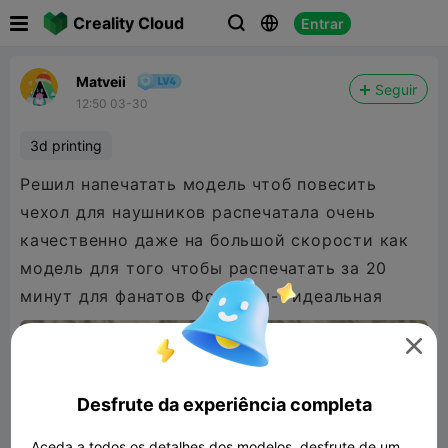

Creality Cloud
Entrar



Matveii
Seguir
12:50 03-30
3d printing
Решил напечатать модель чтоб повесить
чехол для наушников распечатала очень
качественно даже на большой скорости как
модель для того чтобы распечатать за 20
минут для фанатов Формулы-1 идеальная

Desfrute da experiência completa
Aceda a todos os detalhes dos modelos, desfrute de um