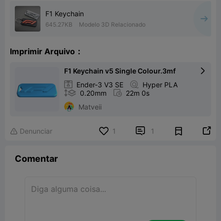
F1 Keychain
645.27KB
Modelo 3D Relacionado
Imprimir Arquivo：
F1 Keychain v5 Single Colour.3mf


Ender-3 V3 SE

Hyper PLA

0.20mm

22m 0s
Matveii


Denunciar
1
1

Comentar