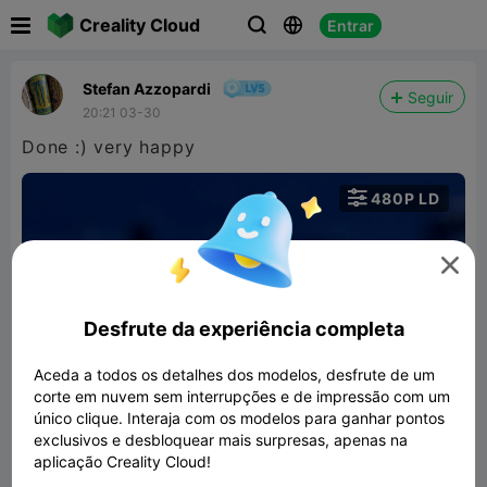

Creality Cloud
Entrar



Stefan Azzopardi
Seguir
20:21 03-30
Done :) very happy

480P LD


Desfrute da experiência completa
Aceda a todos os detalhes dos modelos, desfrute de um
00:07
corte em nuvem sem interrupções e de impressão com um
único clique. Interaja com os modelos para ganhar pontos
exclusivos e desbloquear mais surpresas, apenas na
MERCEDES STRING-ART / DECORATION
aplicação Creality Cloud!
/ MERCEDES-BENZ
1019.68KB
Modelo 3D Relacionado