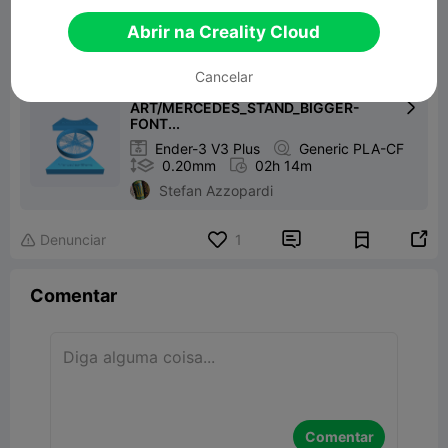
Abrir na Creality Cloud
Imprimir Arquivo：
Cancelar
MERCEDES_STRING-
ART/MERCEDES_STAND_BIGGER-

FONT...

Ender-3 V3 Plus

Generic PLA-CF

0.20mm

02h 14m
Stefan Azzopardi


Denunciar
1

Comentar
Comentar