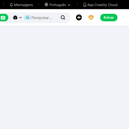
App Creality Cloud
Mensagens

Português






Entrar


