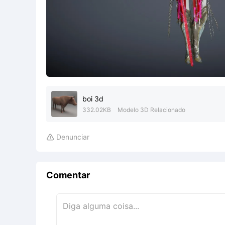
boi 3d
332.02KB
Modelo 3D Relacionado
Denunciar

Comentar