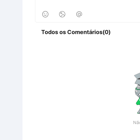



Todos os Comentários(0)
Nã