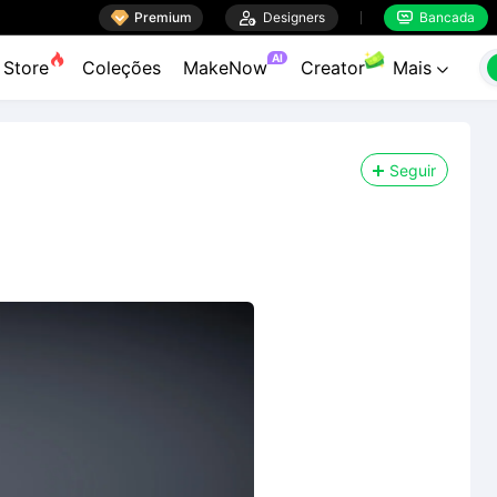

Premium

Designers
Bancada


AI
Store
Coleções
MakeNow
Creator
Mais

Seguir