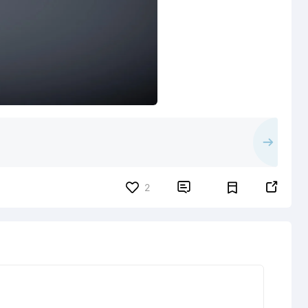


2