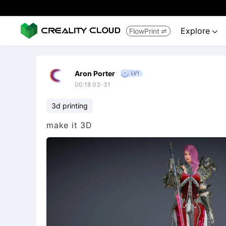
Explore
FlowPrint


Aron Porter
00:18 03-31
3d printing
make it 3D