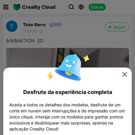

Creality Cloud
Entrar



Théo Barro
Seguir
12:21 03-31
ANIMATION 3D

Desfrute da experiência completa
Aceda a todos os detalhes dos modelos, desfrute de um
corte em nuvem sem interrupções e de impressão com um
único clique. Interaja com os modelos para ganhar pontos
exclusivos e desbloquear mais surpresas, apenas na
3D ILLUSION
aplicação Creality Cloud!