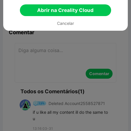
6.04KB
Modelo 3D Relacionado
Abrir na Creality Cloud


Denunciar
4
1

Cancelar
Comentar
Comentar
Todos os Comentários(1)
Deleted Account2558527871
if u like all my content ill do the same to 
u
13:16 03-31