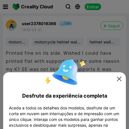

Creality Cloud
Entrar



user2378016366
Seguir
16:20 03-31
motorcy
motorcycle helmet wall
helmet wall
cle
mount
mount
Printed fine on its side. Wished I could have
printed flat with supports, but for some reason
my K1 SE was not liking the supports it was
generating.

Desfrute da experiência completa
Aceda a todos os detalhes dos modelos, desfrute de um
corte em nuvem sem interrupções e de impressão com um
único clique. Interaja com os modelos para ganhar pontos
exclusivos e desbloquear mais surpresas, apenas na