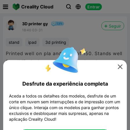

Creality Cloud
Entrar



3D printer gy
Seguir
18:40 03-31
stand
ipad
3d printing
Printed well on pla and an fr of 150. Stands well
for all iPads. It can also hold a closed computer.

Desfrute da experiência completa
Aceda a todos os detalhes dos modelos, desfrute de um
corte em nuvem sem interrupções e de impressão com um
único clique. Interaja com os modelos para ganhar pontos
exclusivos e desbloquear mais surpresas, apenas na
aplicação Creality Cloud!