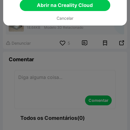
Abrir na Creality Cloud
Cancelar
iPad tablet desk stand
18.64KB
Modelo 3D Relacionado


Denunciar
5

Comentar
Comentar
Todos os Comentários(0)