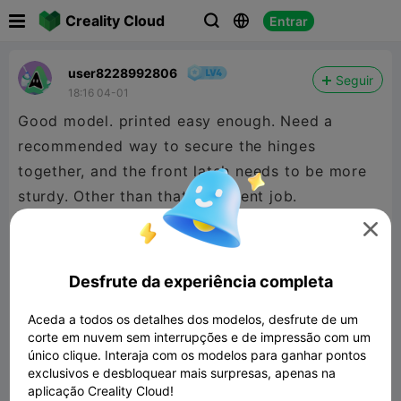

Creality Cloud
Entrar



user8228992806
Seguir
18:16 04-01
Good model. printed easy enough. Need a
recommended way to secure the hinges
together, and the front latch needs to be more
sturdy. Other than that, excellent job.

Desfrute da experiência completa
Aceda a todos os detalhes dos modelos, desfrute de um
corte em nuvem sem interrupções e de impressão com um
único clique. Interaja com os modelos para ganhar pontos
exclusivos e desbloquear mais surpresas, apenas na
aplicação Creality Cloud!