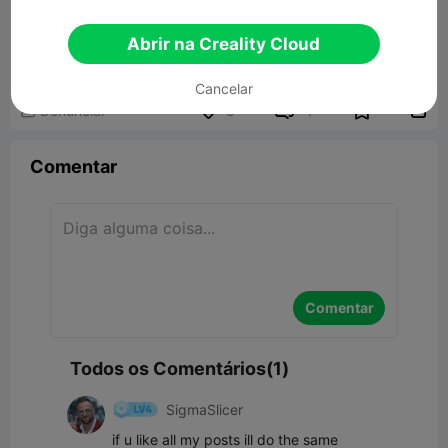
GLOCK BOX
Abrir na Creality Cloud
748.90KB
Modelo 3D Relacionado
Cancelar


Denunciar
5
1

Comentar
Comentar
Todos os Comentários(1)
SigmaSlicer
if u like all my posts ill do the same 