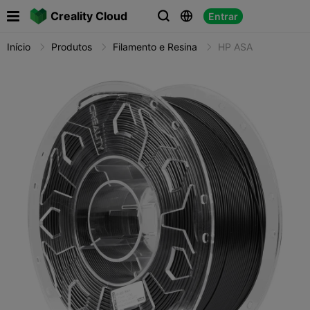

Creality Cloud
Entrar



Início
Produtos
Filamento e Resina
HP ASA