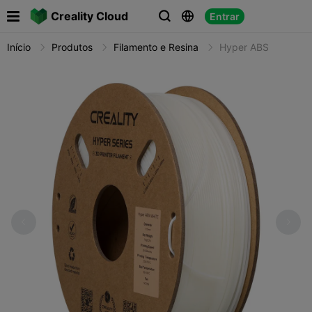

Creality Cloud
Entrar



Início
Produtos
Filamento e Resina
Hyper ABS