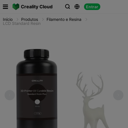

Creality Cloud
Entrar



Início
Produtos
Filamento e Resina
LCD Standard Resin