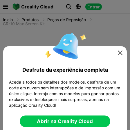

Creality Cloud
Entrar



Início
Produtos
Peças de Reposição
CR-10 Max Screen Kit

Desfrute da experiência completa
Aceda a todos os detalhes dos modelos, desfrute de um
corte em nuvem sem interrupções e de impressão com um
único clique. Interaja com os modelos para ganhar pontos
exclusivos e desbloquear mais surpresas, apenas na
aplicação Creality Cloud!
Abrir na Creality Cloud