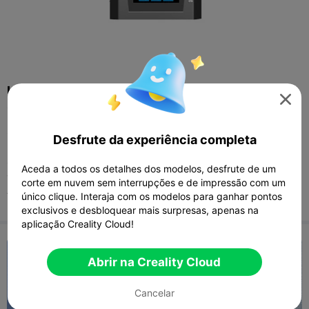
UV Photocuring 3D Printer Protective Blackout

Cover
Selected aluminum foil flame retardant cloth. Fireproof and
Desfrute da experiência completa
moisturepfroof. Abrasion resistance.
Quick and easy installation, foldable and easy to carry
Aceda a todos os detalhes dos modelos, desfrute de um
Thermal insulation, keeps the resin printing at a constant
corte em nuvem sem interrupções e de impressão com um
temperature.
único clique. Interaja com os modelos para ganhar pontos
exclusivos e desbloquear mais surpresas, apenas na
aplicação Creality Cloud!
Abrir na Creality Cloud
Cancelar