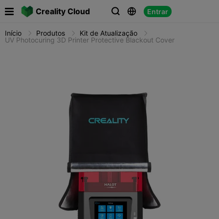

Creality Cloud
Entrar



Início
Produtos
Kit de Atualização
UV Photocuring 3D Printer Protective Blackout Cover