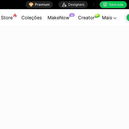

Premium

Designers
Bancada


AI
Store
Coleções
MakeNow
Creator
Mais
