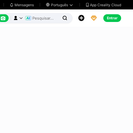
App Creality Cloud
Mensagens

Português






Entrar


