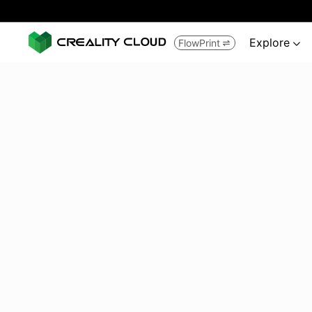
Explore
FlowPrint

