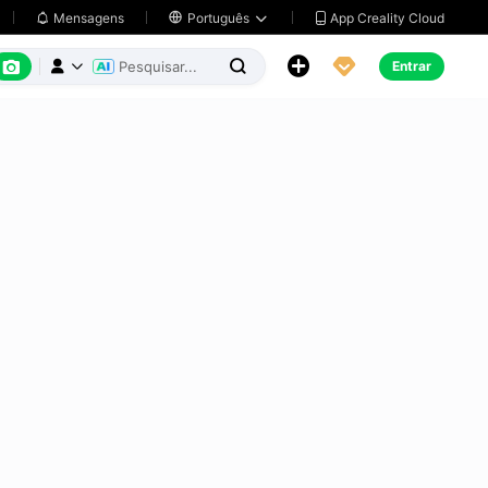
App Creality Cloud
Mensagens

Português






Entrar


