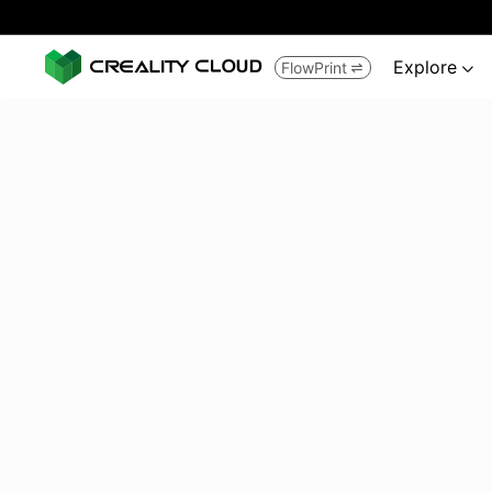
Explore
FlowPrint

