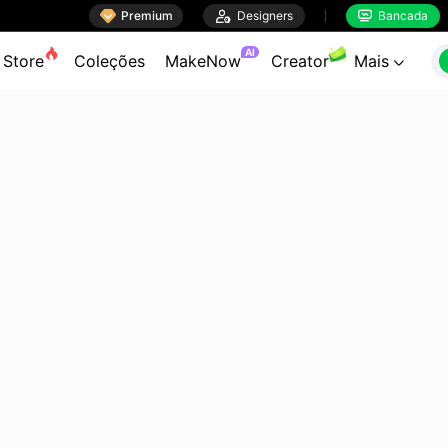

Premium

Designers
Bancada


AI
Store
Coleções
MakeNow
Creator
Mais
