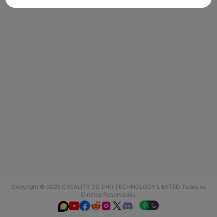
Copyright © 2025 CREALITY 3D (HK) TECHNOLOGY LIMITED Todos os
Direitos Reservados.





