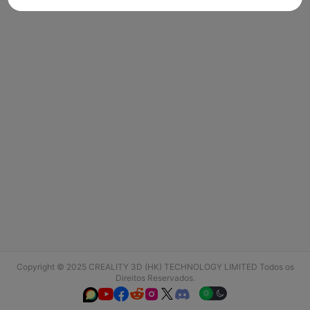
Copyright © 2025 CREALITY 3D (HK) TECHNOLOGY LIMITED Todos os
Direitos Reservados.





