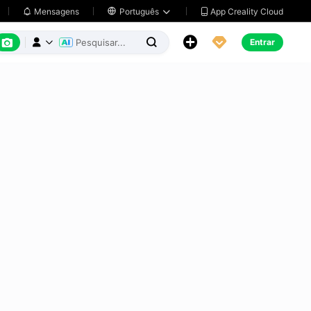
App Creality Cloud
Mensagens

Português






Entrar


