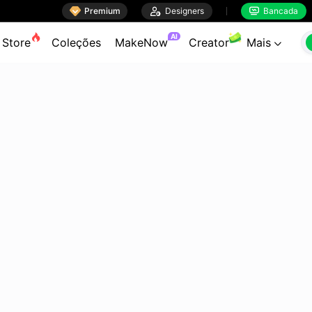

Premium

Designers
Bancada


AI
Store
Coleções
MakeNow
Creator
Mais
