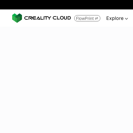
Explore
FlowPrint

