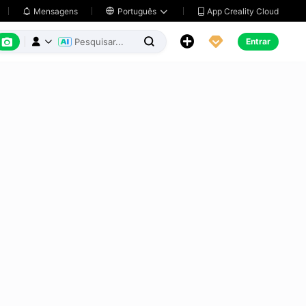
App Creality Cloud
Mensagens

Português






Entrar


