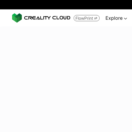
Explore
FlowPrint

