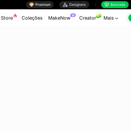

Premium

Designers
Bancada


AI
Store
Coleções
MakeNow
Creator
Mais
