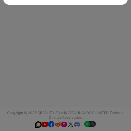
Copyright © 2025 CREALITY 3D (HK) TECHNOLOGY LIMITED Todos os
Direitos Reservados.





