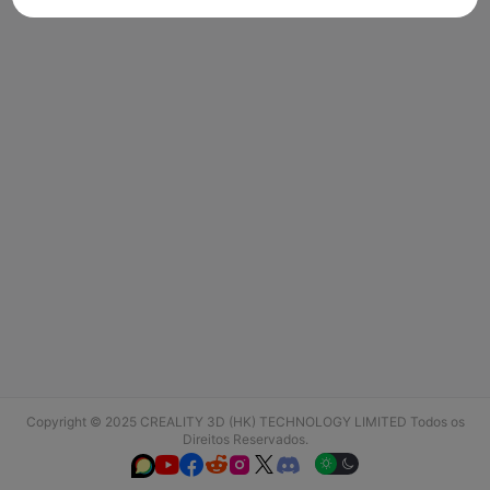
Copyright © 2025 CREALITY 3D (HK) TECHNOLOGY LIMITED Todos os
Direitos Reservados.





