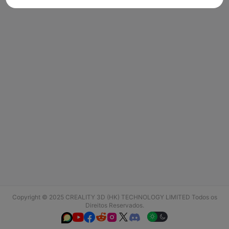
Copyright © 2025 CREALITY 3D (HK) TECHNOLOGY LIMITED Todos os
Direitos Reservados.





