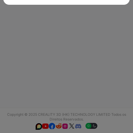
Copyright © 2025 CREALITY 3D (HK) TECHNOLOGY LIMITED Todos os
Direitos Reservados.





