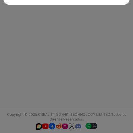
Copyright © 2025 CREALITY 3D (HK) TECHNOLOGY LIMITED Todos os
Direitos Reservados.





