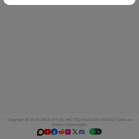
Copyright © 2025 CREALITY 3D (HK) TECHNOLOGY LIMITED Todos os
Direitos Reservados.





