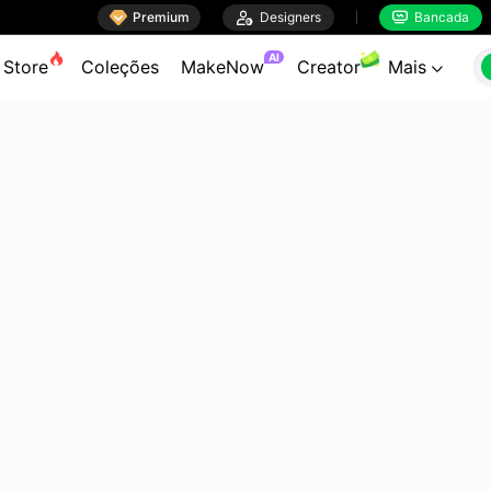

Premium

Designers
Bancada


AI
Store
Coleções
MakeNow
Creator
Mais
