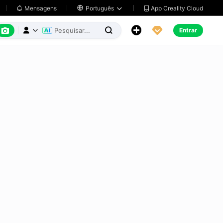
App Creality Cloud
Mensagens

Português






Entrar


