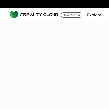
Explore
FlowPrint

