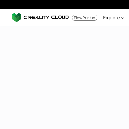
Explore
FlowPrint

