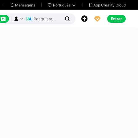
App Creality Cloud
Mensagens

Português






Entrar


