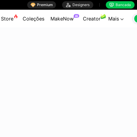

Premium

Designers
Bancada


AI
Store
Coleções
MakeNow
Creator
Mais
