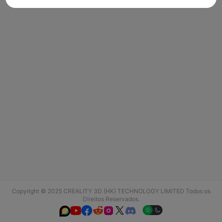
Copyright © 2025 CREALITY 3D (HK) TECHNOLOGY LIMITED Todos os
Direitos Reservados.





