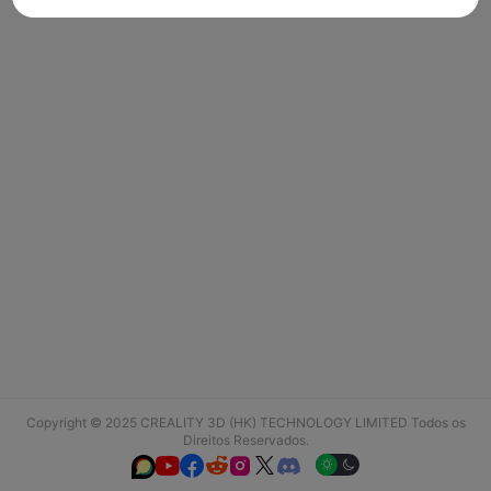
Copyright © 2025 CREALITY 3D (HK) TECHNOLOGY LIMITED Todos os
Direitos Reservados.





