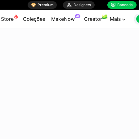

Premium

Designers
Bancada


AI
Store
Coleções
MakeNow
Creator
Mais
