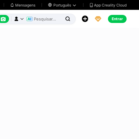
App Creality Cloud
Mensagens

Português






Entrar


