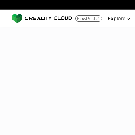
Explore
FlowPrint

