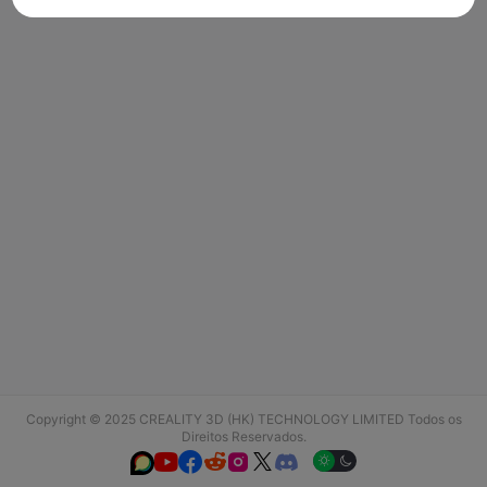
Copyright © 2025 CREALITY 3D (HK) TECHNOLOGY LIMITED Todos os
Direitos Reservados.





