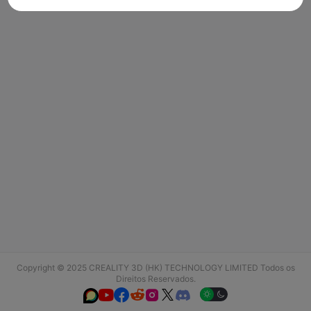
Copyright © 2025 CREALITY 3D (HK) TECHNOLOGY LIMITED Todos os
Direitos Reservados.





