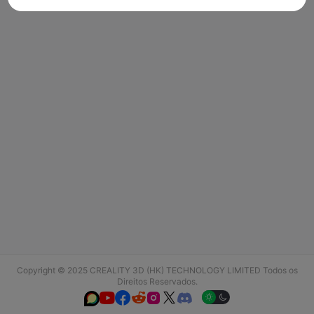
Copyright © 2025 CREALITY 3D (HK) TECHNOLOGY LIMITED Todos os
Direitos Reservados.





