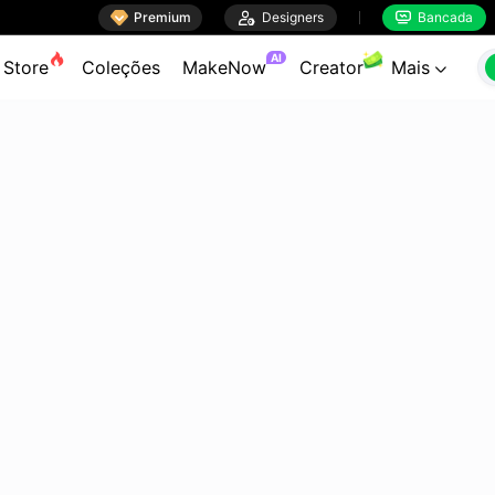

Premium

Designers
Bancada


AI
Store
Coleções
MakeNow
Creator
Mais
