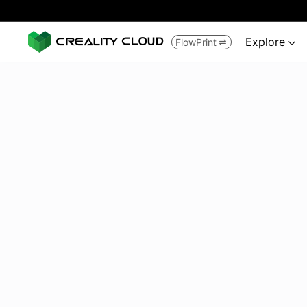
Explore
FlowPrint

