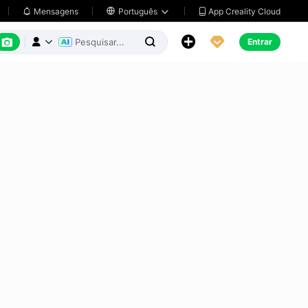
App Creality Cloud
Mensagens

Português






Entrar


